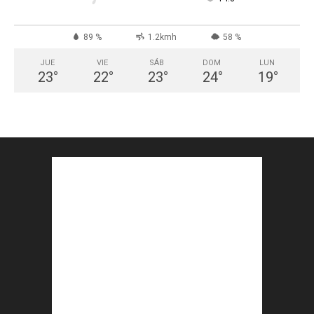
89 %
1.2kmh
58 %
JUE
VIE
SÁB
DOM
LUN
23
°
22
°
23
°
24
°
19
°