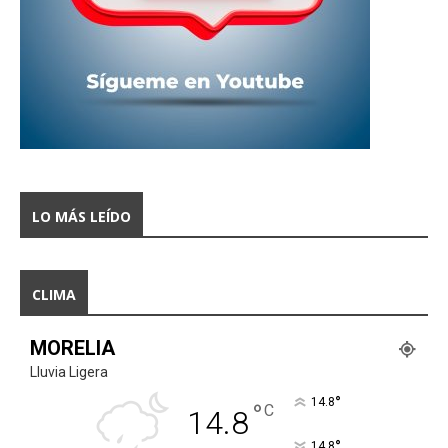
LO MÁS LEÍDO
CLIMA
MORELIA
Lluvia Ligera
°
14.8
°
C
14.8
°
14.8