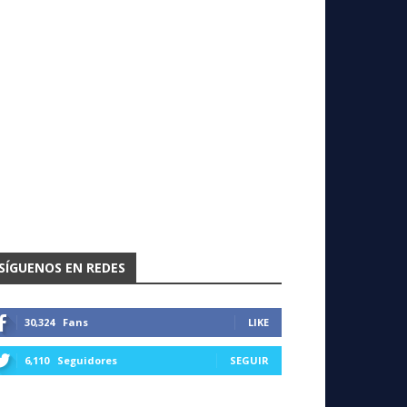
SÍGUENOS EN REDES
30,324
Fans
LIKE
6,110
Seguidores
SEGUIR