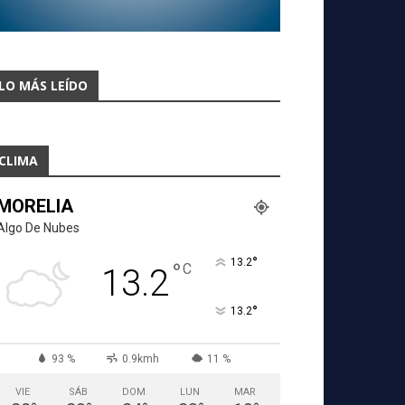
LO MÁS LEÍDO
CLIMA
MORELIA
Algo De Nubes
°
13.2
°
C
13.2
°
13.2
93 %
0.9kmh
11 %
VIE
SÁB
DOM
LUN
MAR