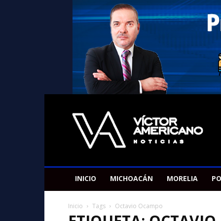
Americano
Victor
INICIO
MICHOACÁN
MORELIA
PO
Inicio
Tags
Octavio Ocampo
ETIQUETA: OCTAVI