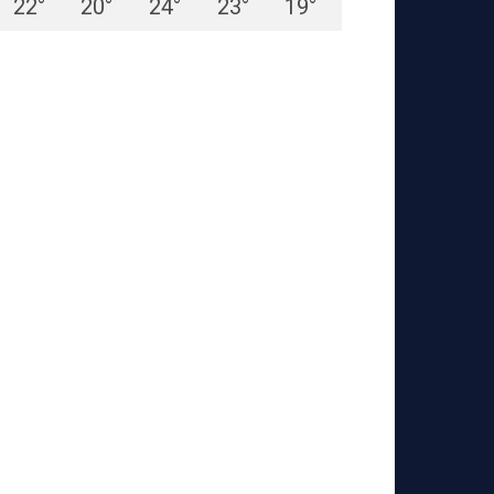
22
°
20
°
24
°
23
°
19
°