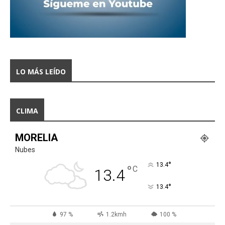
LO MÁS LEÍDO
CLIMA
MORELIA
Nubes
°
13.4
°
C
13.4
°
13.4
97 %
1.2kmh
100 %