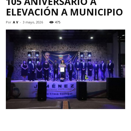
105 ANIVERSARIO A
ELEVACIÓN A MUNICIPIO
Por
A V
-
3 mayo, 2026
475