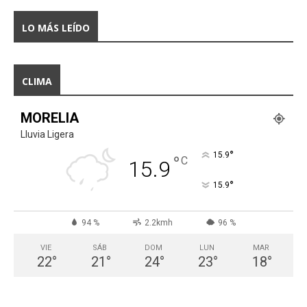
LO MÁS LEÍDO
CLIMA
MORELIA
Lluvia Ligera
°
15.9
°
C
15.9
°
15.9
94 %
2.2kmh
96 %
VIE
SÁB
DOM
LUN
MAR
22
°
21
°
24
°
23
°
18
°