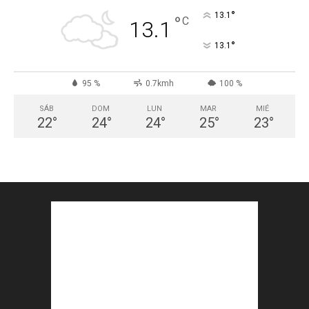
°
13.1
°
C
13.1
°
13.1
95 %
0.7kmh
100 %
SÁB
DOM
LUN
MAR
MIÉ
22
°
24
°
24
°
25
°
23
°