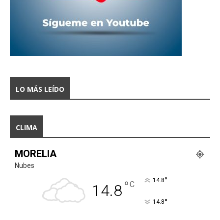
LO MÁS LEÍDO
CLIMA
MORELIA
Nubes
°
14.8
°
C
14.8
°
14.8