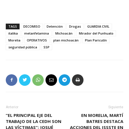
TAGS
DECOMISO
Detención
Drogas
GUARDIA CIVIL
italika
metanfetamina
Michoacán
Mirador del Punhuato
Morelia
OPERATIVOS
plan michoacán
Plan Paricutín
seguridad pública
SSP
Anterior
Siguiente
“EL PRINCIPAL EJE DEL
EN MORELIA, MARTÍ
TRABAJO DE LA CEDH SON
BATRES DESTACA
LAS VÍCTIMAS”: JOSUÉ
ACCIONES DEL ISSSTE EN