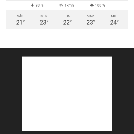
93 %
1kmh
100 %
SÁB
DOM
LUN
MAR
MIÉ
21
°
23
°
22
°
23
°
24
°