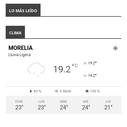
LO MÁS LEÍDO
CLIMA
MORELIA
Lluvia Ligera
°
19.2
°
C
19.2
°
19.2
83 %
0.5kmh
100 %
DOM
LUN
MAR
MIÉ
JUE
23
°
23
°
24
°
24
°
21
°