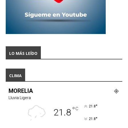
LO MÁS LEÍDO
CLIMA
MORELIA
Lluvia Ligera
°
21.8
°
C
21.8
°
21.8