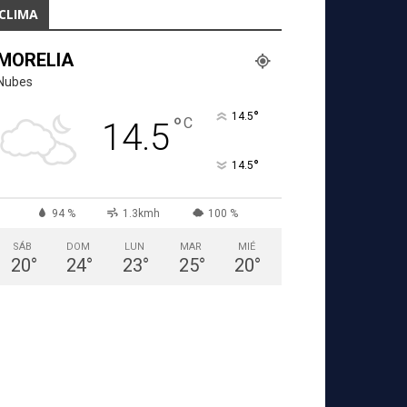
CLIMA
MORELIA
Nubes
°
14.5
°
C
14.5
°
14.5
94 %
1.3kmh
100 %
SÁB
DOM
LUN
MAR
MIÉ
20
°
24
°
23
°
25
°
20
°