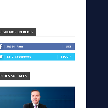
SÍGUENOS EN REDES
30,324
Fans
LIKE
6,110
Seguidores
SEGUIR
REDES SOCIALES