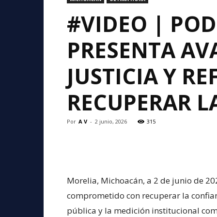
#VIDEO | POD
PRESENTA AV
JUSTICIA Y 
RECUPERAR L
Por
A V
-
2 junio, 2026
315
Morelia, Michoacán, a 2 de junio de 20
comprometido con recuperar la confia
pública y la medición institucional c