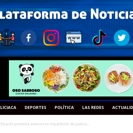
LICIACA
DEPORTES
POLÍTICA
LAS REDES
ACTUALI
choacán presenta avances en impartición de justicia...