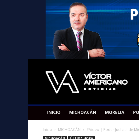
Americano
Victor
INICIO
MICHOACÁN
MORELIA
PO
Inicio
MICHOACÁN
#Video | Poder Judicial de Mi
MICHOACÁN
ÚLTIMA HORA