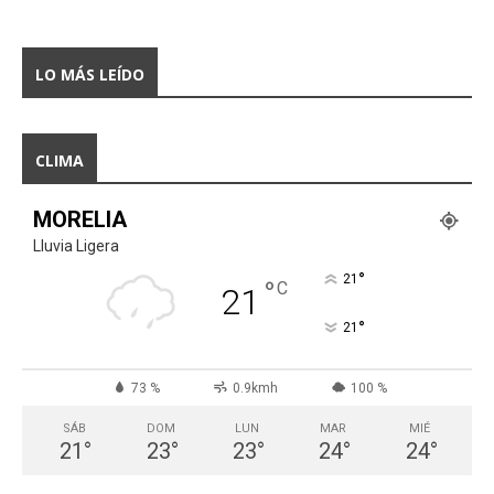
LO MÁS LEÍDO
CLIMA
MORELIA
Lluvia Ligera
°
21
°
C
21
°
21
73 %
0.9kmh
100 %
SÁB
DOM
LUN
MAR
MIÉ
21
°
23
°
23
°
24
°
24
°