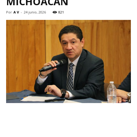
MICHOACÁN
Por
A V
-
24 junio, 2026
821