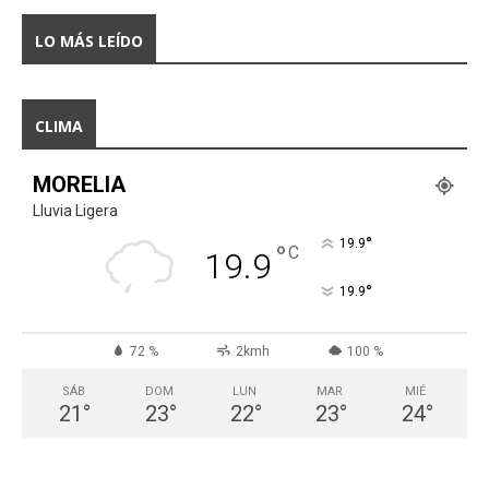
LO MÁS LEÍDO
CLIMA
MORELIA
Lluvia Ligera
°
19.9
°
C
19.9
°
19.9
72 %
2kmh
100 %
SÁB
DOM
LUN
MAR
MIÉ
21
°
23
°
22
°
23
°
24
°