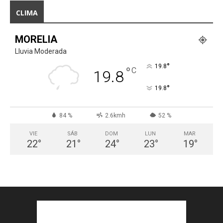
CLIMA
MORELIA
Lluvia Moderada
°
19.8
°
C
19.8
°
19.8
84 %
2.6kmh
52 %
VIE
SÁB
DOM
LUN
MAR
22
°
21
°
24
°
23
°
19
°