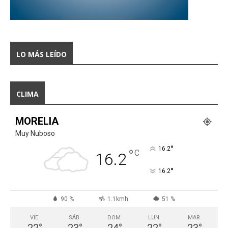
LO MÁS LEÍDO
CLIMA
MORELIA
Muy Nuboso
°
16.2
°
C
16.2
°
16.2
90 %
1.1kmh
51 %
VIE
SÁB
DOM
LUN
MAR