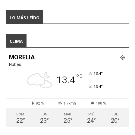
LO MÁS LEÍDO
CLIMA
MORELIA
Nubes
°
13.4
°
C
13.4
°
13.4
92 %
1.7kmh
100 %
DOM
LUN
MAR
MIÉ
JUE
22
°
23
°
25
°
24
°
20
°