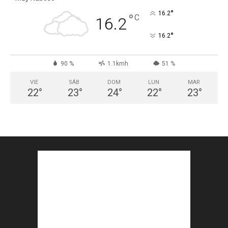
°
16.2
°
C
16.2
°
16.2
90 %
1.1kmh
51 %
VIE
SÁB
DOM
LUN
MAR
22
°
23
°
24
°
22
°
23
°