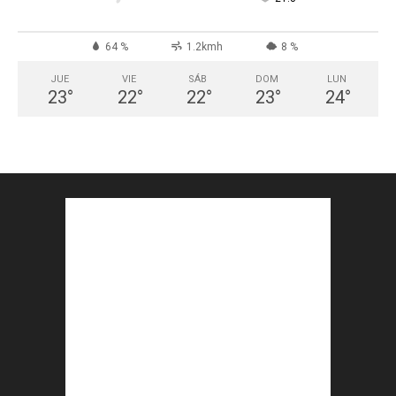
64 %
1.2kmh
8 %
JUE
VIE
SÁB
DOM
LUN
23
°
22
°
22
°
23
°
24
°