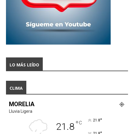
LO MÁS LEÍDO
CLIMA
MORELIA
Lluvia Ligera
°
21.8
°
C
21.8
°
21.8