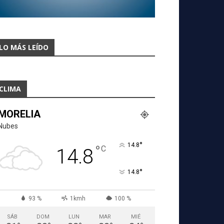
LO MÁS LEÍDO
CLIMA
MORELIA
Nubes
°
14.8
°
C
14.8
°
14.8
93 %
1kmh
100 %
SÁB
DOM
LUN
MAR
MIÉ