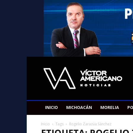
Americano
Victor
INICIO
MICHOACÁN
MORELIA
PO
Inicio
Tags
Rogelio Zarazúa Sánchez
ETIQUETA: ROGELIO