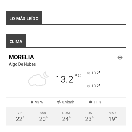
LO MÁS LEÍDO
CLIMA
MORELIA
Algo De Nubes
°
13.2
°
C
13.2
°
13.2
93 %
0.9kmh
11 %
VIE
SÁB
DOM
LUN
MAR
22
°
20
°
24
°
23
°
19
°