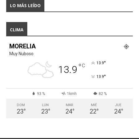
LO MÁS LEÍDO
CLIMA
MORELIA
Muy Nuboso
°
13.9
°
C
13.9
°
13.9
93 %
1kmh
82 %
DOM
LUN
MAR
MIÉ
JUE
23
°
23
°
24
°
22
°
24
°