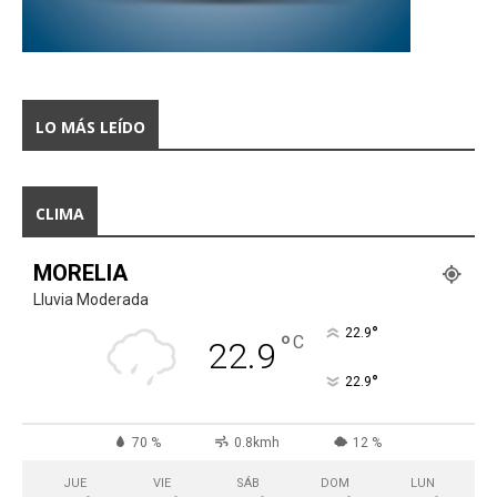
LO MÁS LEÍDO
CLIMA
MORELIA
Lluvia Moderada
°
22.9
°
C
22.9
°
22.9
70 %
0.8kmh
12 %
JUE
VIE
SÁB
DOM
LUN