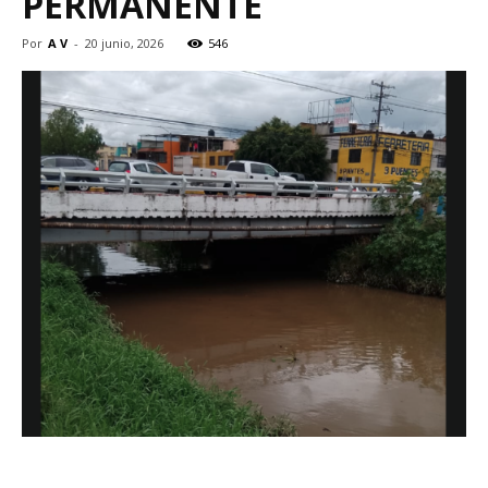
PERMANENTE
Por
A V
-
20 junio, 2026
546