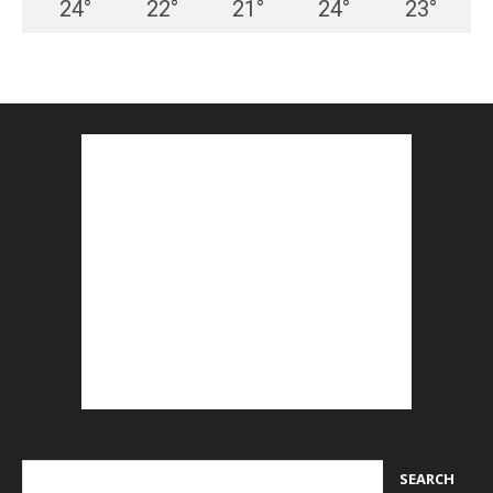
24
°
22
°
21
°
24
°
23
°