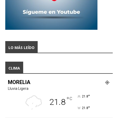
LO MÁS LEÍDO
CLIMA
MORELIA
Lluvia Ligera
°
21.8
°
C
21.8
°
21.8