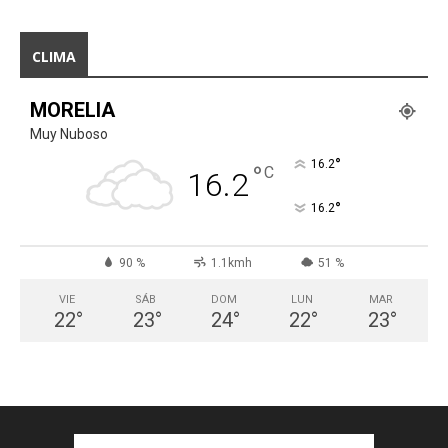
CLIMA
MORELIA
Muy Nuboso
°
16.2
°
C
16.2
°
16.2
90 %
1.1kmh
51 %
VIE
SÁB
DOM
LUN
MAR
22
°
23
°
24
°
22
°
23
°