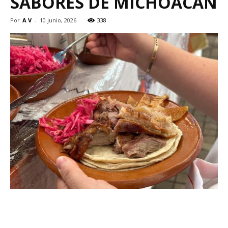
SABORES DE MICHOACÁN
Por
A V
-
10 junio, 2026
338