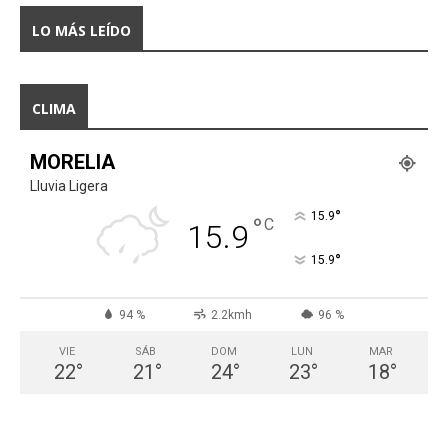
LO MÁS LEÍDO
CLIMA
MORELIA
Lluvia Ligera
°
15.9
°
C
15.9
°
15.9
94 %
2.2kmh
96 %
VIE
SÁB
DOM
LUN
MAR
22
°
21
°
24
°
23
°
18
°