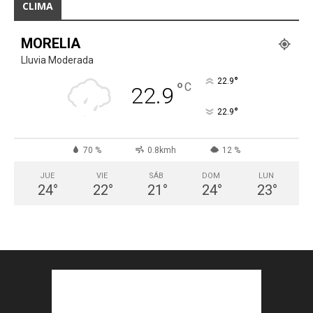
CLIMA
MORELIA
Lluvia Moderada
°
22.9
°
C
22.9
°
22.9
70 %
0.8kmh
12 %
JUE
VIE
SÁB
DOM
LUN
24
°
22
°
21
°
24
°
23
°