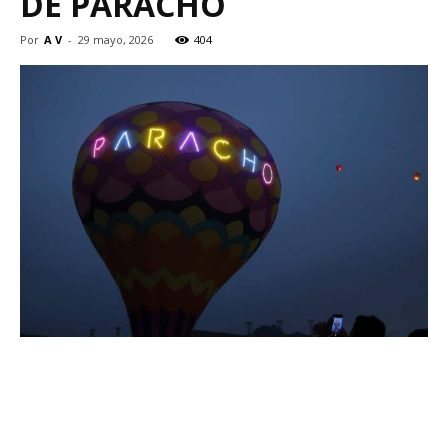
DE PARACHO
Por
A V
-
29 mayo, 2026
404