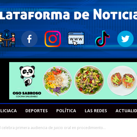
LICIACA
DEPORTES
POLÍTICA
LAS REDES
ACTUALI
al celebra primera audiencia de juicio oral en procedimiento...