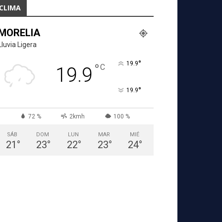
CLIMA
MORELIA
Lluvia Ligera
°
19.9
°
C
19.9
°
19.9
72 %
2kmh
100 %
SÁB
DOM
LUN
MAR
MIÉ
21
°
23
°
22
°
23
°
24
°