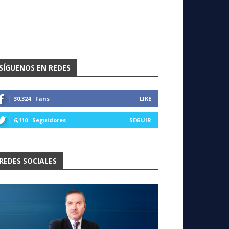
SÍGUENOS EN REDES
30,324
Fans
LIKE
6,110
Seguidores
SEGUIR
REDES SOCIALES