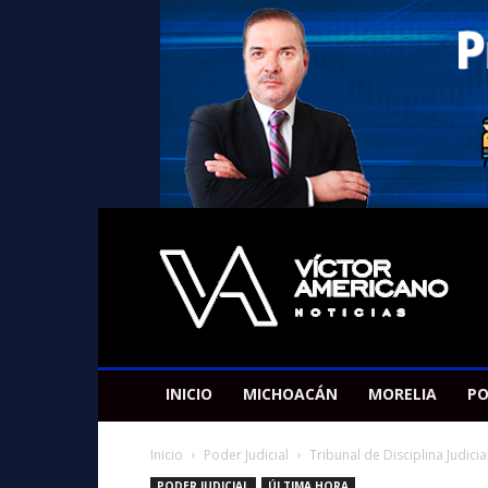
Americano
Victor
INICIO
MICHOACÁN
MORELIA
PO
Inicio
Poder Judicial
Tribunal de Disciplina Judici
PODER JUDICIAL
ÚLTIMA HORA