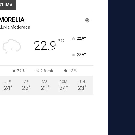
CLIMA
MORELIA
Lluvia Moderada
°
22.9
°
C
22.9
°
22.9
70 %
0.8kmh
12 %
JUE
VIE
SÁB
DOM
LUN
24
°
22
°
21
°
24
°
23
°