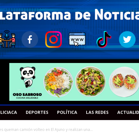
LICIACA
DEPORTES
POLÍTICA
LAS REDES
ACTUALI
s queman camión volteo en El Ajuno y realizan una...