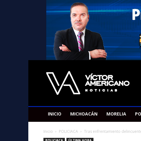
Americano
Victor
INICIO
MICHOACÁN
MORELIA
PO
Inicio
POLICIACA
Tras enfrentamiento delincuente
POLICIACA
ÚLTIMA HORA