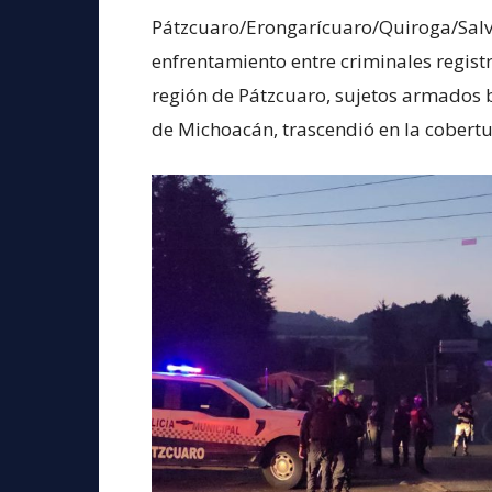
Pátzcuaro/Erongarícuaro/Quiroga/Salva
enfrentamiento entre criminales registr
región de Pátzcuaro, sujetos armados 
de Michoacán, trascendió en la cobertur