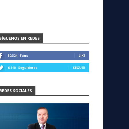
SÍGUENOS EN REDES
30,324
Fans
LIKE
6,110
Seguidores
SEGUIR
REDES SOCIALES