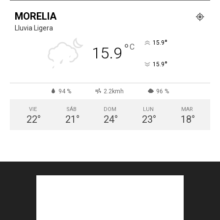
MORELIA
Lluvia Ligera
°
15.9
°
C
15.9
°
15.9
94 %
2.2kmh
96 %
VIE
SÁB
DOM
LUN
MAR
22
°
21
°
24
°
23
°
18
°