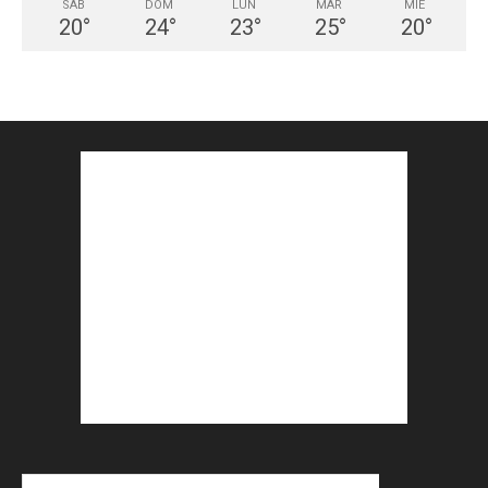
SÁB
DOM
LUN
MAR
MIÉ
20
°
24
°
23
°
25
°
20
°