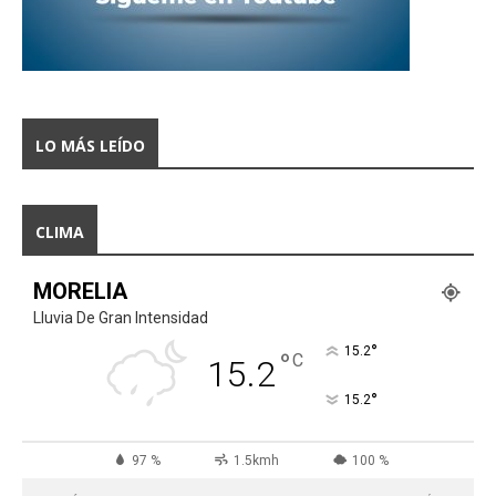
LO MÁS LEÍDO
CLIMA
MORELIA
Lluvia De Gran Intensidad
°
15.2
°
C
15.2
°
15.2
97 %
1.5kmh
100 %