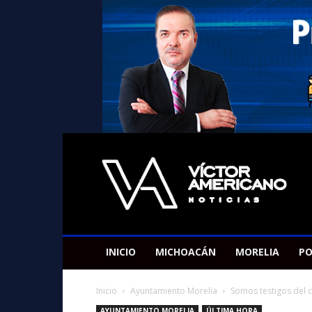
Americano
Victor
INICIO
MICHOACÁN
MORELIA
PO
Inicio
Ayuntamiento Morelia
Somos testigos del 
AYUNTAMIENTO MORELIA
ÚLTIMA HORA