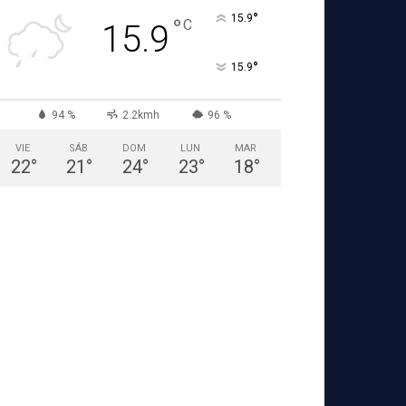
°
15.9
°
C
15.9
°
15.9
94 %
2.2kmh
96 %
VIE
SÁB
DOM
LUN
MAR
22
°
21
°
24
°
23
°
18
°