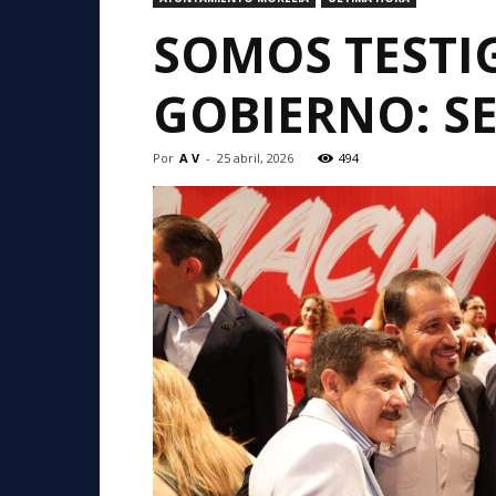
SOMOS TESTI
GOBIERNO: S
Por
A V
-
25 abril, 2026
494