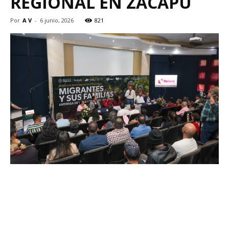
REGIONAL EN ZACAPU
Por
A V
-
6 junio, 2026
821