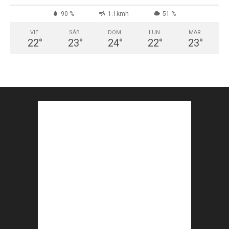
90 %
1.1kmh
51 %
VIE
SÁB
DOM
LUN
MAR
22
°
23
°
24
°
22
°
23
°