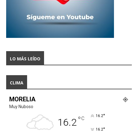
LO MÁS LEÍDO
CLIMA
MORELIA
Muy Nuboso
°
16.2
°
C
16.2
°
16.2