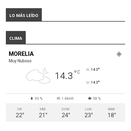
LO MÁS LEÍDO
CLIMA
MORELIA
Muy Nuboso
°
14.3
°
C
14.3
°
14.3
93 %
1.6kmh
58 %
VIE
SÁB
DOM
LUN
MAR
22
°
21
°
24
°
23
°
18
°