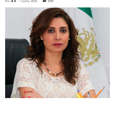
Por
A V
-
1 junio, 2026
1251