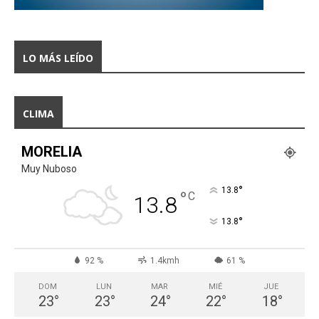
LO MÁS LEÍDO
CLIMA
MORELIA
Muy Nuboso
°
13.8
°
C
13.8
°
13.8
92 %
1.4kmh
61 %
DOM
LUN
MAR
MIÉ
JUE
23
°
23
°
24
°
22
°
18
°