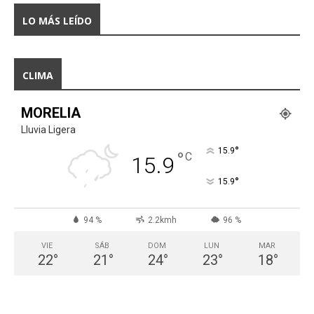
LO MÁS LEÍDO
CLIMA
MORELIA
Lluvia Ligera
°
15.9
°
C
15.9
°
15.9
94 %
2.2kmh
96 %
VIE
SÁB
DOM
LUN
MAR
22
°
21
°
24
°
23
°
18
°