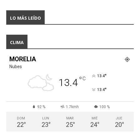
LO MÁS LEÍDO
CLIMA
MORELIA
Nubes
°
13.4
°
C
13.4
°
13.4
92 %
1.7kmh
100 %
DOM
LUN
MAR
MIÉ
JUE
22
°
23
°
25
°
24
°
20
°