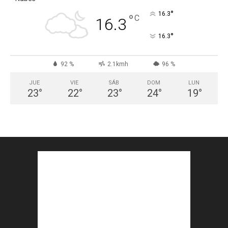
°
16.3
°
C
16.3
°
16.3
92 %
2.1kmh
96 %
JUE
VIE
SÁB
DOM
LUN
23
°
22
°
23
°
24
°
19
°