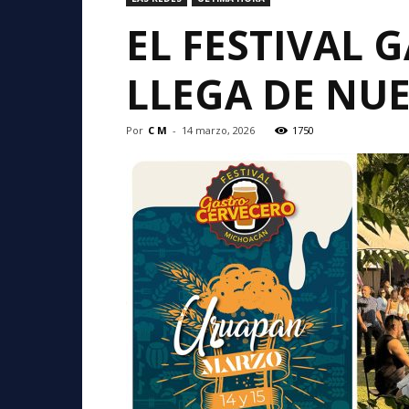
EL FESTIVAL
LLEGA DE NU
Por
C M
-
14 marzo, 2026
1750