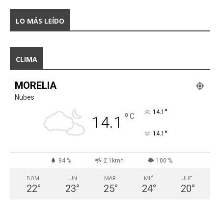
LO MÁS LEÍDO
CLIMA
MORELIA
Nubes
°
14.1
°
C
14.1
°
14.1
94 %
2.1kmh
100 %
DOM
LUN
MAR
MIÉ
JUE
22
°
23
°
25
°
24
°
20
°