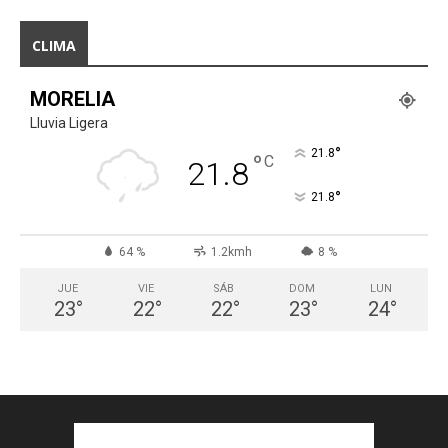
CLIMA
MORELIA
Lluvia Ligera
°
21.8
°
C
21.8
°
21.8
64 %
1.2kmh
8 %
JUE
VIE
SÁB
DOM
LUN
23
°
22
°
22
°
23
°
24
°