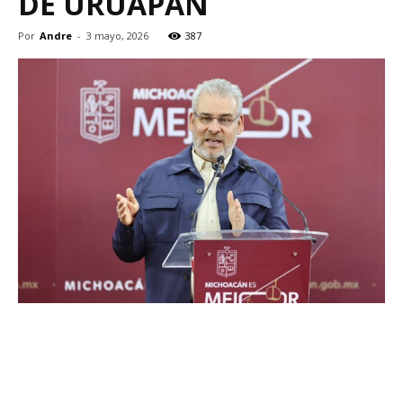
DE URUAPAN
Por
Andre
-
3 mayo, 2026
387