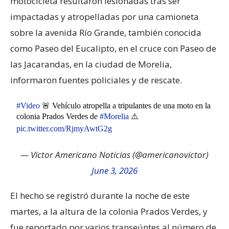
motocicleta resultaron lesionadas tras ser
impactadas y atropelladas por una camioneta
sobre la avenida Río Grande, también conocida
como Paseo del Eucalipto, en el cruce con Paseo de
las Jacarandas, en la ciudad de Morelia,
informaron fuentes policiales y de rescate.
#Video
🚨 Vehículo atropella a tripulantes de una moto en la
colonia Prados Verdes de
#Morelia
⚠️
pic.twitter.com/RjmyAwtG2g
— Víctor Americano Noticias (@americanovictor)
June 3, 2026
El hecho se registró durante la noche de este
martes, a la altura de la colonia Prados Verdes, y
fue reportado por varios transeúntes al número de