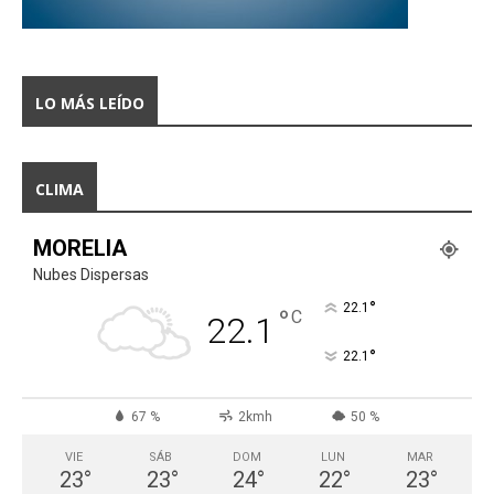
LO MÁS LEÍDO
CLIMA
MORELIA
Nubes Dispersas
°
22.1
°
C
22.1
°
22.1
67 %
2kmh
50 %
VIE
SÁB
DOM
LUN
MAR
23
°
23
°
24
°
22
°
23
°