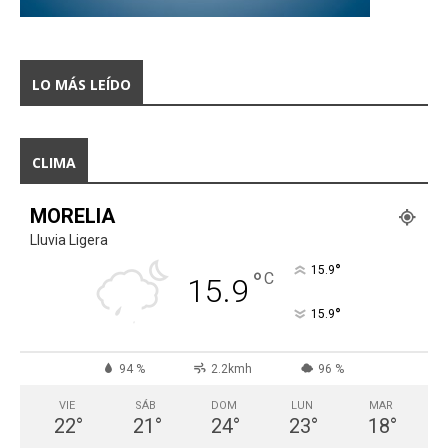
LO MÁS LEÍDO
CLIMA
MORELIA
Lluvia Ligera
°
15.9
°
C
15.9
°
15.9
94 %
2.2kmh
96 %
VIE
SÁB
DOM
LUN
MAR
22
°
21
°
24
°
23
°
18
°