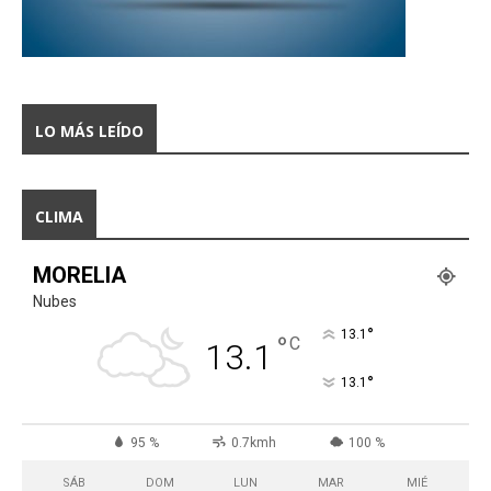
LO MÁS LEÍDO
CLIMA
MORELIA
Nubes
°
13.1
°
C
13.1
°
13.1
95 %
0.7kmh
100 %
SÁB
DOM
LUN
MAR
MIÉ