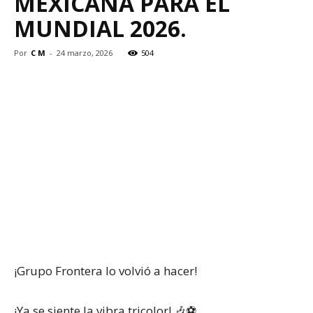
MEXICANA PARA EL
MUNDIAL 2026.
Por
C M
-
24 marzo, 2026
504
¡Grupo Frontera lo volvió a hacer!
¡Ya se siente la vibra tricolor! 🎶⚽