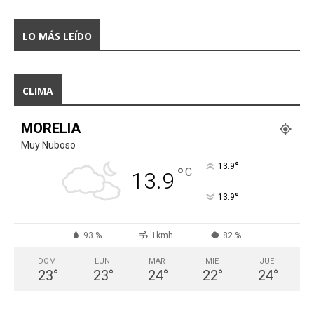
LO MÁS LEÍDO
CLIMA
MORELIA
Muy Nuboso
°
13.9
°
C
13.9
°
13.9
93 %
1kmh
82 %
DOM
LUN
MAR
MIÉ
JUE
23
°
23
°
24
°
22
°
24
°