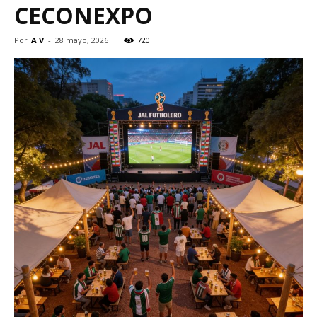
CECONEXPO
Por
A V
-
28 mayo, 2026
720