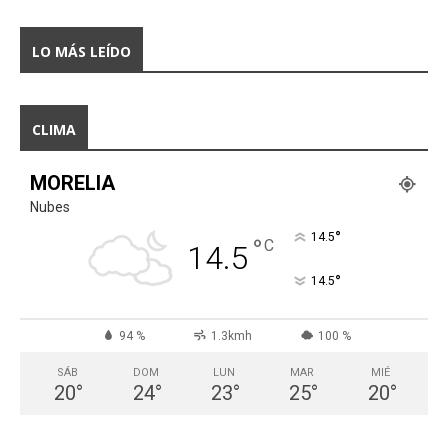
LO MÁS LEÍDO
CLIMA
MORELIA
Nubes
°
14.5
°
C
14.5
°
14.5
94 %
1.3kmh
100 %
SÁB
DOM
LUN
MAR
MIÉ
20
°
24
°
23
°
25
°
20
°