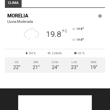
CLIMA
MORELIA
Lluvia Moderada
°
19.8
°
C
19.8
°
19.8
84 %
2.6kmh
52 %
VIE
SÁB
DOM
LUN
MAR
22
°
21
°
24
°
23
°
19
°