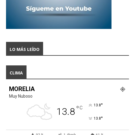
LO MÁS LEÍDO
CLIMA
MORELIA
Muy Nuboso
°
13.8
°
C
13.8
°
13.8