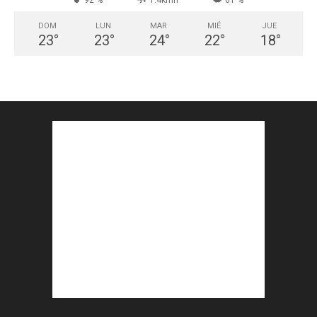
92 %
1.4kmh
61 %
DOM
LUN
MAR
MIÉ
JUE
23
°
23
°
24
°
22
°
18
°