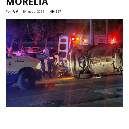
MORELIA
Por
A V
-
10 mayo, 2026
367