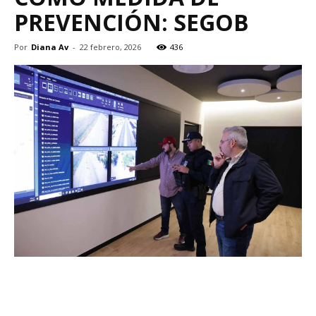
PREVENCIÓN: SEGOB
Por
Diana Av
-
22 febrero, 2026
436