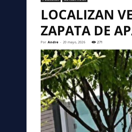
LOCALIZAN V
ZAPATA DE A
Por
Andre
-
20 mayo, 2026
271