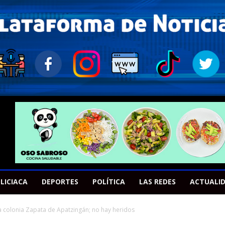
LICIACA
DEPORTES
POLÍTICA
LAS REDES
ACTUALI
a colonia Zapata de Apatzingán; no hay heridos