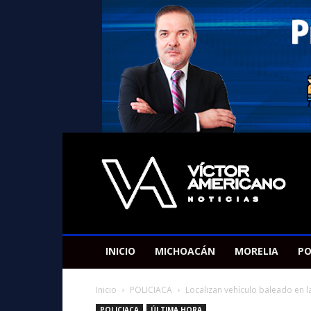
Americano
Victor
INICIO
MICHOACÁN
MORELIA
PO
Inicio
POLICIACA
Localizan vehículo baleado en l
POLICIACA
ÚLTIMA HORA