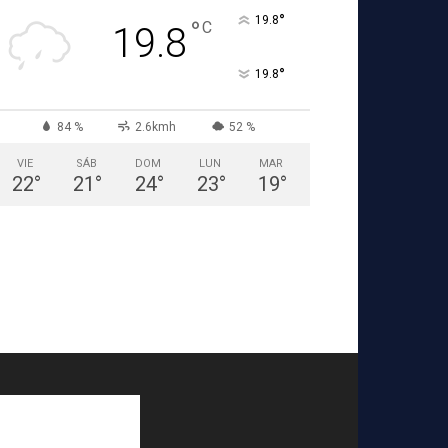
°
19.8
°
C
19.8
°
19.8
84 %
2.6kmh
52 %
VIE
SÁB
DOM
LUN
MAR
22
°
21
°
24
°
23
°
19
°