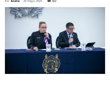
Por
Andre
-
20 mayo, 2026
422