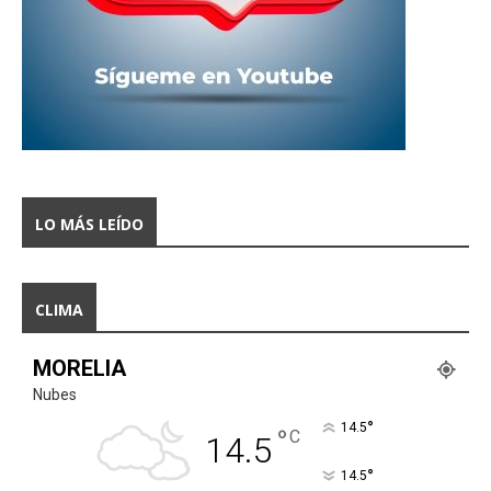
LO MÁS LEÍDO
CLIMA
MORELIA
Nubes
°
14.5
°
C
14.5
°
14.5