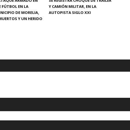
 ATAQUE ARMADO EN
SE REGISTRA CHOQUE DE TRÁILER
 FÚTBOL EN LA
Y CAMIÓN MILITAR, EN LA
NICIPIO DE MORELIA,
AUTOPISTA SIGLO XXI
MUERTOS Y UN HERIDO