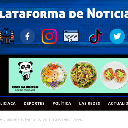
LICIACA
DEPORTES
POLÍTICA
LAS REDES
ACTUALI
e Uruapan y su hermano, los fallecidos en choque...