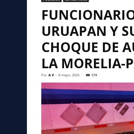
FUNCIONARIO
URUAPAN Y S
CHOQUE DE A
LA MORELIA-
Por
A V
-
8 mayo, 2026
574