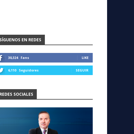
SÍGUENOS EN REDES
30,324
Fans
LIKE
6,110
Seguidores
SEGUIR
REDES SOCIALES