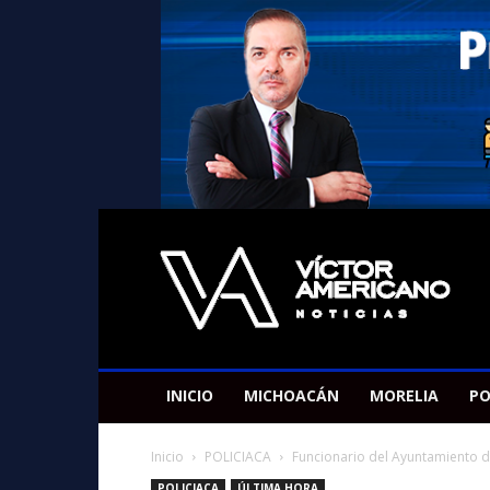
Americano
Victor
INICIO
MICHOACÁN
MORELIA
PO
Inicio
POLICIACA
Funcionario del Ayuntamiento d
POLICIACA
ÚLTIMA HORA