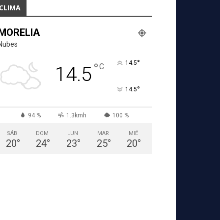
CLIMA
MORELIA
Nubes
°
14.5
°
C
14.5
°
14.5
94 %
1.3kmh
100 %
SÁB
DOM
LUN
MAR
MIÉ
20
°
24
°
23
°
25
°
20
°